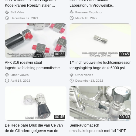
SS316 3000 Psi Gas Hogedruk
Chemisch Laboratorium
Kogelkranen Roestvrijstalen
Laboratorium Vrouwelijke
Paneelmontage
Aansluiting Uiteinde 70 bar Uitgang
Ball Valve
Pressure Regulator
Heliumgasregelaar voor Heliumfles
December 07, 2021
March 10, 2022
00:32
00:45
AFK 316 roestvrij staal
1/4 inch vrouwelijke luchtcompressor
lagedrukafdichting pneumatische
terugslagklep hoge druk 6000 psi
ultrahoge zuiverheid beschikbaar
roestvrij staal
Other Valves
Other Valves
membraanventiel 1/4in
April 14, 2022
December 13, 2022
00:45
00:39
De Regelbare Druk die van Ce van
Semi-automatisch
de de Cilinderregelgever van de
omschakelspruitstuk met 1/4 "NPT-