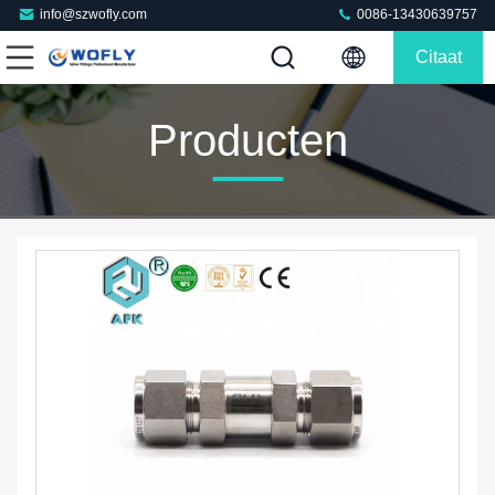
info@szwofly.com
0086-13430639757
Citaat
Producten