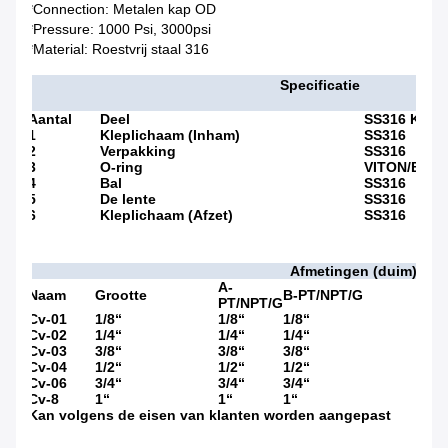
*Connection: Metalen kap OD
*Pressure: 1000 Psi, 3000psi
*Material: Roestvrij staal 316
Specificatie
Aantal
Deel
SS316 KLEP
1
Kleplichaam (Inham)
SS316
2
Verpakking
SS316
3
O-ring
VITON/BUN
4
Bal
SS316
5
De lente
SS316
6
Kleplichaam (Afzet)
SS316
Afmetingen (duim)
A-
Naam
Grootte
B-PT/NPT/G
PT/NPT/G
Cv-01
1/8“
1/8“
1/8“
Cv-02
1/4“
1/4“
1/4“
Cv-03
3/8“
3/8“
3/8“
Cv-04
1/2“
1/2“
1/2“
Cv-06
3/4“
3/4“
3/4“
Cv-8
1“
1“
1“
Kan volgens de eisen van klanten worden aangepast