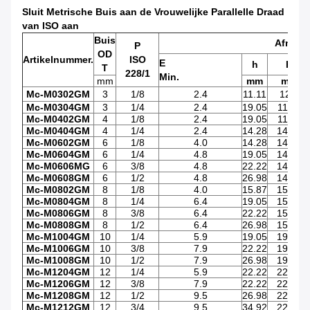
Sluit Metrische Buis aan de Vrouwelijke Parallelle Draad
van ISO aan
Buis
Afmeti
P
OD
Artikelnummer.
ISO
E
h
H
T
228/1
Min.
mm
mm
mm
Mc-M0302GM
3
1/8
2.4
11.11
12.7
Mc-M0304GM
3
1/4
2.4
19.05
11.11
Mc-M0402GM
4
1/8
2.4
19.05
11.11
Mc-M0404GM
4
1/4
2.4
14.28
14.28
Mc-M0602GM
6
1/8
4.0
14.28
14.28
Mc-M0604GM
6
1/4
4.8
19.05
14.28
Mc-M0606MG
6
3/8
4.8
22.22
14.28
Mc-M0608GM
6
1/2
4.8
26.98
14.28
Mc-M0802GM
8
1/8
4.0
15.87
15.87
Mc-M0804GM
8
1/4
6.4
19.05
15.87
Mc-M0806GM
8
3/8
6.4
22.22
15.87
Mc-M0808GM
8
1/2
6.4
26.98
15.87
Mc-M1004GM
10
1/4
5.9
19.05
19.05
Mc-M1006GM
10
3/8
7.9
22.22
19.05
Mc-M1008GM
10
1/2
7.9
26.98
19.05
Mc-M1204GM
12
1/4
5.9
22.22
22.22
Mc-M1206GM
12
3/8
7.9
22.22
22.22
Mc-M1208GM
12
1/2
9.5
26.98
22.22
Mc-M1212GM
12
3/4
9.5
34.92
22.22