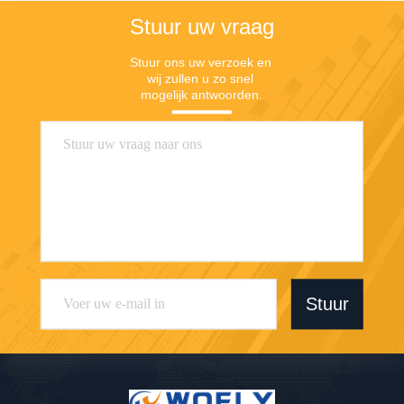
Stuur uw vraag
Stuur ons uw verzoek en 
wij zullen u zo snel 
mogelijk antwoorden.
Stuur