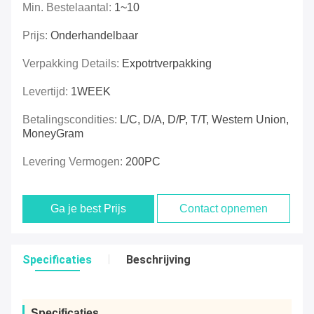
Min. Bestelaantal:
1~10
Prijs:
Onderhandelbaar
Verpakking Details:
Expotrtverpakking
Levertijd:
1WEEK
Betalingscondities:
L/C, D/A, D/P, T/T, Western Union,
MoneyGram
Levering Vermogen:
200PC
Ga je best Prijs
Contact opnemen
Specificaties
Beschrijving
Specificaties