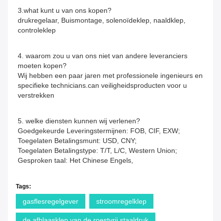
3.what kunt u van ons kopen?
drukregelaar, Buismontage, solenoïdeklep, naaldklep, 
controleklep
4. waarom zou u van ons niet van andere leveranciers 
moeten kopen?
Wij hebben een paar jaren met professionele ingenieurs en 
specifieke technicians.can veiligheidsproducten voor u 
verstrekken
5. welke diensten kunnen wij verlenen?
Goedgekeurde Leveringstermijnen: FOB, CIF, EXW;
Toegelaten Betalingsmunt: USD, CNY;
Toegelaten Betalingstype: T/T, L/C, Western Union;
Gesproken taal: Het Chinese Engels,
Tags:
gasflesregelgever
stroomregelklep
de afblaasklep van de roestvrij staaldruk