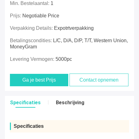
Min. Bestelaantal:
1
Prijs:
Negotiable Price
Verpakking Details:
Expotrtverpakking
Betalingscondities:
L/C, D/A, D/P, T/T, Western Union,
MoneyGram
Levering Vermogen:
5000pc
Ga je best Prijs
Contact opnemen
Specificaties
Beschrijving
Specificaties