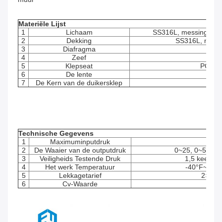
Materiële Lijst
1
Lichaam
SS316L, messing, ver
2
Dekking
SS316L, messi
3
Diafragma
4
Zeef
SS3
5
Klepseat
PCTFE,
6
De lente
7
De Kern van de duikersklep
Technische Gegevens
1
Maximuminputdruk
50
2
De Waaier van de outputdruk
0~25, 0~50, 0~
3
Veiligheids Testende Druk
1,5 keer v
4
Het werk Temperatuur
-40°F~ +16
5
Lekkagetarief
2×10-8
6
Cv-Waarde