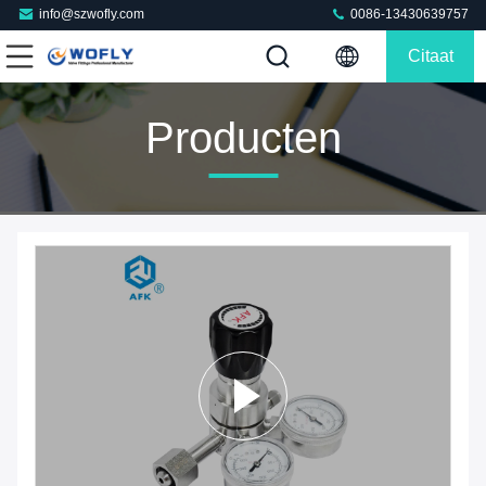
info@szwofly.com
0086-13430639757
Citaat
Producten