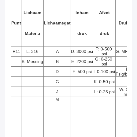
Lichaam
Inham
Afzet
Punt
Lichaamsgat
Drukmaa
Materia
druk
druk
F: 0-500 
R11
L: 316
A
D: 3000 psi
G: MPa ma
psi
G: 0-250 
B: Messing
B
E: 2200 psi
psi
P: 
D
F: 500 psi
l: 0-100 psi
Psig/barma
G
K: 0-50 psi
W: Geen 
J
L: 0-25 psi
maat
M