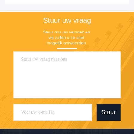
Stuur uw vraag
Stuur ons uw verzoek en 
wij zullen u zo snel 
mogelijk antwoorden.
Stuur