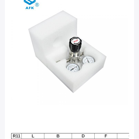
R11
L
B
D
F
G