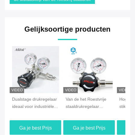
Gelijksoortige producten
VIDEO
VIDEO
VIDEO
Dualstage drukregelaar
Van de het Roestvrije
Hogedru
ideaal voor industriële
staaldrukregelaar
stikstof
systemen met hoge
4000psi van hoge
CGA59
precisie
drukco2 de
gasfles
Ga je best Prijs
Ga je best Prijs
Ga j
Inhamwaaier