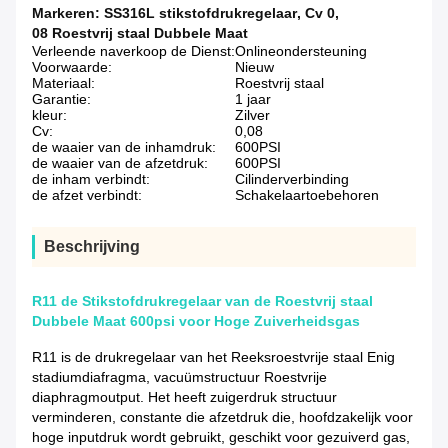
Markeren:
SS316L stikstofdrukregelaar
,
Cv 0
,
08 Roestvrij staal Dubbele Maat
Verleende naverkoop de Dienst:
Onlineondersteuning
Voorwaarde:
Nieuw
Materiaal:
Roestvrij staal
Garantie:
1 jaar
kleur:
Zilver
Cv:
0,08
de waaier van de inhamdruk:
600PSI
de waaier van de afzetdruk:
600PSI
de inham verbindt:
Cilinderverbinding
de afzet verbindt:
Schakelaartoebehoren
Beschrijving
R11 de Stikstofdrukregelaar van de Roestvrij staal
Dubbele Maat 600psi voor Hoge Zuiverheidsgas
R11 is de drukregelaar van het Reeksroestvrije staal Enig
stadiumdiafragma, vacuümstructuur Roestvrije
diaphragmoutput. Het heeft zuigerdruk structuur
verminderen, constante die afzetdruk die, hoofdzakelijk voor
hoge inputdruk wordt gebruikt, geschikt voor gezuiverd gas,