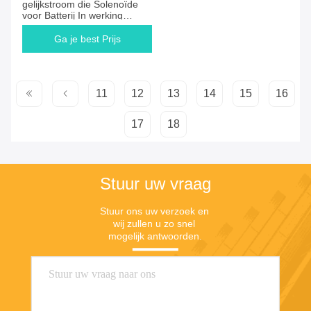
gelijkstroom die Solenoïde
voor Batterij In werking
gestelde
Controlemechanismen
Ga je best Prijs
sluiten
11
12
13
14
15
16
17
18
Stuur uw vraag
Stuur ons uw verzoek en 
wij zullen u zo snel 
mogelijk antwoorden.