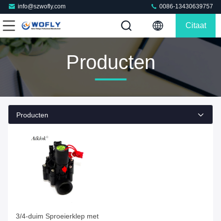
info@szwofly.com
0086-13430639757
Citaat
Producten
Producten
Ga je best Prijs
3/4-duim Sproeierklep met