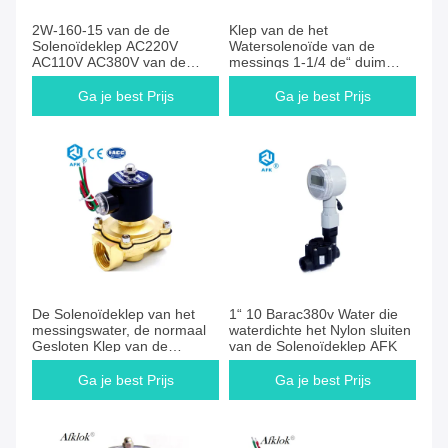
Ga je best Prijs
Ga je best Prijs
2W-160-15 van de de
Klep van de het
Solenoïdeklep AC220V
Watersolenoïde van de
AC110V AC380V van de
messings 1-1/4 de“ duim
waterautomaat de
normaal Openluchtac 24V
Afsluitingsstructuur
Ga je best Prijs
Ga je best Prijs
Ga je best Prijs
Ga je best Prijs
De Solenoïdeklep van het
1“ 10 Barac380v Water die
messingswater, de normaal
waterdichte het Nylon sluiten
Gesloten Klep van de
van de Solenoïdeklep AFK
Waterdatatransportbesturing
Ga je best Prijs
Ga je best Prijs