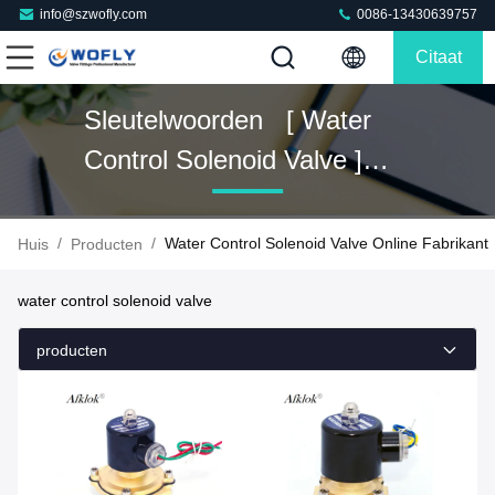
info@szwofly.com
0086-13430639757
Citaat
Sleutelwoorden [ Water
Control Solenoid Valve ]
Gelijke 259 Producten
/
/
Water Control Solenoid Valve Online Fabrikant
Huis
Producten
water control solenoid valve
producten