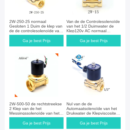
Ga je best Prijs
Ga je best Prijs
2W-250-25 normaal
Van de de Controlesolenoïde
Gesloten 1 Duim de klep van
van het 1/2 Duimwater de
de de controlesolenoïde van
Klep120v AC normaal
het 12 voltwater
Gesloten de Certificatie van
Ce
Ga je best Prijs
Ga je best Prijs
Ga je best Prijs
Ga je best Prijs
2W-500-50 de rechtstreekse
Nul van de de
2 Klep van de het
Automaatsolenoïde van het
Messingssolenoïde van het
Drukwater de Klepviscositeit
duim24vdc Water
van 110 volt onder 20CST
Ga je best Prijs
Ga je best Prijs