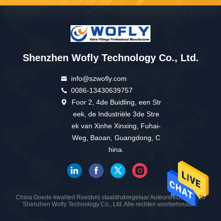
Shenzhen Wofly Technology Co., Ltd.
info@szwofly.com
0086-13430639757
Foor 2, 4de Buidling, een Str
eek, de Industriële 3de Stre
ek van Xinhe Xinxing, Fuhai-
Weg, Baoan, Guangdong, C
hina.
China Goede kwaliteit Roestvrij staaldrukregelaar Auteursrecht © 2026
Shenzhen Wofly Technology Co., Ltd. Alle rechten voorbehouden.