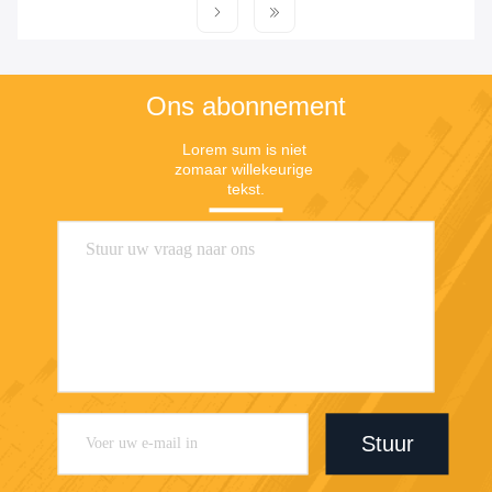
Ons abonnement
Lorem sum is niet 
zomaar willekeurige 
tekst.
Stuur