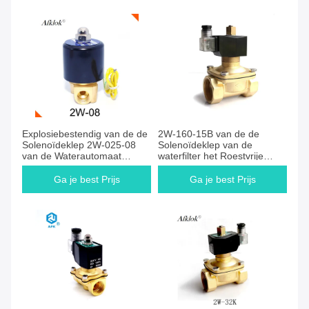
Ga je best Prijs
Ga je best Prijs
Explosiebestendig van de de
2W-160-15B van de de
Solenoïdeklep 2W-025-08
Solenoïdeklep van de
van de Waterautomaat
waterfilter het Roestvrije
Messing 1/4“ Lange
staalmessing het Proef
Levensduur
Werken
Ga je best Prijs
Ga je best Prijs