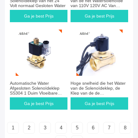
Solenoïdeklep van het 24
van de het Watersolenoïde
Volt normaal Gesloten Water
van 110V 120V AC Van
toepassing geweest op de
Olie van het Watergas
Ga je best Prijs
Ga je best Prijs
Ga je best Prijs
Ga je best Prijs
Automatische Water
Hoge snelheid die het Water
Afgesloten Solenoïdeklep
van de Solenoïdeklep, de
SS304 1 Duim Vloeibare
Klep van de de
Temperatuur <80°C
Controlesolenoïde van het
Roestvrij staalwater sluiten
Ga je best Prijs
Ga je best Prijs
1
2
3
4
5
6
7
8