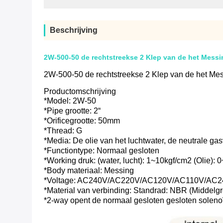
Beschrijving
2W-500-50 de rechtstreekse 2 Klep van de het Mess
2W-500-50 de rechtstreekse 2 Klep van de het Me
Productomschrijving
*Model: 2W-50
*Pipe grootte: 2“
*Orificegrootte: 50mm
*Thread: G
*Media: De olie van het luchtwater, de neutrale gas
*Functiontype: Normaal gesloten
*Working druk: (water, lucht): 1~10kgf/cm2 (Olie): 
*Body materiaal: Messing
*Voltage: AC240V/AC220V/AC120V/AC110V/AC
*Material van verbinding: Standrad: NBR (Middelg
*2-way opent de normaal gesloten gesloten soleno