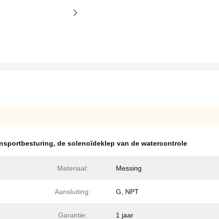
ansportbesturing
,
de solenoïdeklep van de watercontrole
Materiaal:
Messing
Aansluiting:
G, NPT
Garantie:
1 jaar