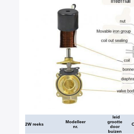
leid
Modelleer
grootte
2W reeks
O
nr.
door
buizen