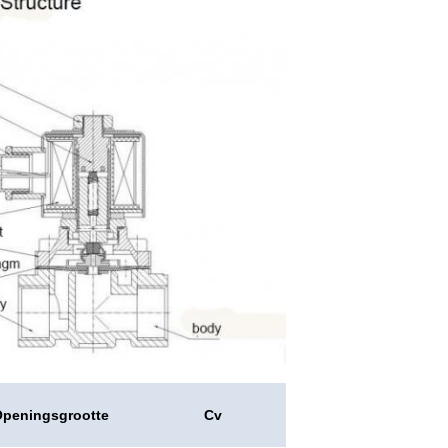
peningsgrootte
Cv