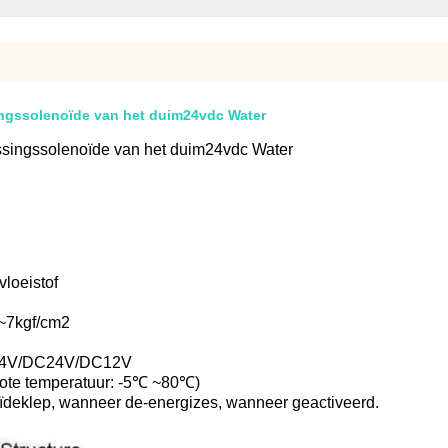
ingssolenoïde van het duim24vdc Water
ssingssolenoïde van het duim24vdc Water
vloeistof
0~7kgf/cm2
24V/DC24V/DC12V
rote temperatuur: -5℃ ~80℃)
ïdeklep, wanneer de-energizes, wanneer geactiveerd.