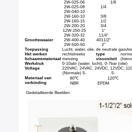
2W-025-06
1/8
2W-025-08
1/4
2W-040-10
2W-160-10
3/8
2W-160-15
1/2
2W-200-20
3/4
12W-250-25
1“
2W-320-32
11/4“
Groottewaaier
2W-400-40
4011/2“
2W-500-50
2“
Toepassing
Lucht, water, olie, de neutrale gasvloe
Het werken
rechtstreeks
type
norma
lichaamsmateriaal
messing
viscositeit
(hier
Werkdruk
0-10abr (water, lucht), 0-7bar (olie)
Voltage
220VAC, 24VAC, 24VDC, 12VDC, 11
(Normale) 5-
5-
Materiaal van
80℃
120℃
verbinding
NBR
EPDM
Gedetailleerde Beelden