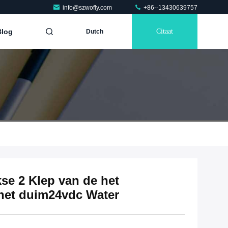
info@szwofly.com
+86--13430639757
Blog
Citaat
Dutch
se 2 Klep van de het
het duim24vdc Water