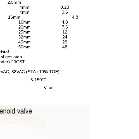
2.5mm
4mm
0,23
4mm
0,6
16mm
4.8
16mm
4.8
20mm
7.6
25mm
12
32mm
24
40mm
29
50mm
48
istof
al gesloten
onder) 20CST
0VAC, 38VAC (STA ±10% TOE)
5-150℃
Viton