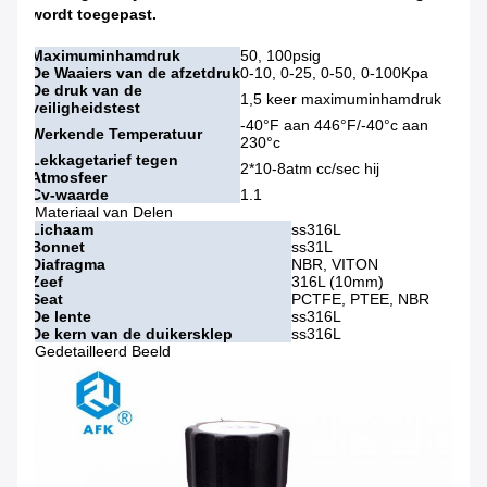
wordt toegepast.
Maximuminhamdruk
50, 100psig
De Waaiers van de afzetdruk
0-10, 0-25, 0-50, 0-100Kpa
De druk van de
1,5 keer maximuminhamdruk
veiligheidstest
-40°F aan 446°F/-40°c aan
Werkende Temperatuur
230°c
Lekkagetarief tegen
2*10-8atm cc/sec hij
Atmosfeer
Cv-waarde
1.1
Materiaal van Delen
Lichaam
ss316L
Bonnet
ss31L
Diafragma
NBR, VITON
Zeef
316L (10mm)
Seat
PCTFE, PTEE, NBR
De lente
ss316L
De kern van de duikersklep
ss316L
Gedetailleerd Beeld