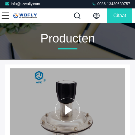
info@szwofly.com
0086-13430639757
Citaat
Producten