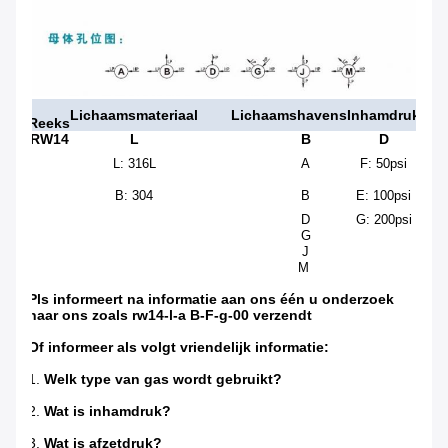
Lichaamsmateriaal
Lichaamshavens
Inhamdruk
Afz
Reeks
RW14
L
B
D
L: 316L
A
F: 50psi
G: 
B: 304
B
E: 100psi
H: 
D
G: 200psi
K: 
G
L: 
J
M
Pls informeert na informatie aan ons één u onderzoek
naar ons zoals rw14-l-a B-F-g-00 verzendt
Of informeer als volgt vriendelijk informatie:
1.
Welk type van gas wordt gebruikt?
2.
Wat is inhamdruk?
3.
Wat is afzetdruk?