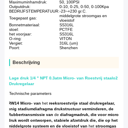
Maximuminhamdruk:
50, 100PSI
Outputdruk:
0-10, 0-25, 0-50, 0-100Kpa
BEDRIJFSTEMPERATUUR:
-23~+230 gr.C.
middelgrote stroomgas en
Toegepast gas:
vloeistof
Bonnetmateriaal:
SS316L
stoel:
PCTFE
het voorjaar:
SS316L
O-ring:
VITON
Vergiet:
316L (um)
Poort:
Shenzhen
Beschrijving
Lage druk 1/4 " NPT 0.3atm Micro- van Roestvrij staalo2
Drukregelaar
Technische parameters
RW14 Micro- van
het
reeksroestvrije staal drukregelaar,
enig stadiumdiafragma drukstructuur verminderen, de
Rubbertransmissie van
de
diafragmadruk, die voor micro-
druk wordt ontworpen, stabiele afzetdruk die, die op het
middelgrote systeem en de vloeistof van
het
stroomgas