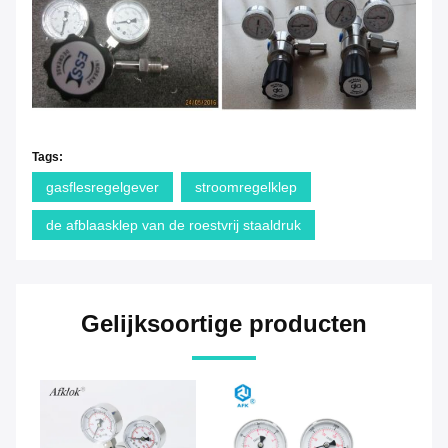
Tags:
gasflesregelgever
stroomregelklep
de afblaasklep van de roestvrij staaldruk
Gelijksoortige producten