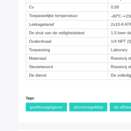
Cv
0,08
Toepasselijke temperatuur
-40℃~+2
Lekkagetarief
2x10-8 ATM
De druk van de veiligheidstest
1,5 keer 
Ouderdraad
1/4 NPT (f
Toepassing
Laborary
Materiaal
Roestvrij s
Sleutelwoord
Roestvrij 
De dienst
De volledi
Tags:
gasflesregelgever
stroomregelklep
de afblaa