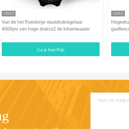
VIDEO
VIDEO
Van de het Roestvrije staaldrukregelaar
Hogedru
4000psi van hoge drukco2 de Inhamwaaier
gasflesc
Ga je best Prijs
ag