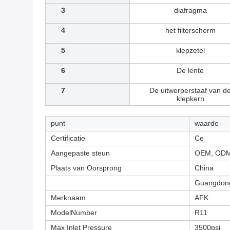
3
diafragma
4
het filterscherm
5
klepzetel
6
De lente
7
De uitwerperstaaf van d
klepkern
punt
waarde
Certificatie
Ce
Aangepaste steun
OEM, OD
Plaats van Oorsprong
China
Guangdon
Merknaam
AFK
ModelNumber
R11
Max Inlet Pressure
3500psi