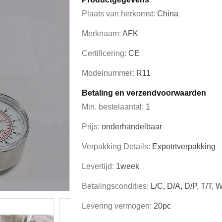
Plaats van herkomst:
China
Merknaam:
AFK
Certificering:
CE
Modelnummer:
R11
Betaling en verzendvoorwaarden
Min. bestelaantal:
1
Prijs:
onderhandelbaar
Verpakking Details:
Expotrtverpakking
Levertijd:
1week
Betalingscondities:
L/C, D/A, D/P, T/T,
Levering vermogen:
20pc