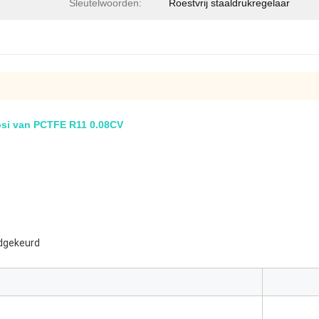
Sleutelwoorden:
Roestvrij staaldrukregelaar
0psi van PCTFE R11 0.08CV
edgekeurd