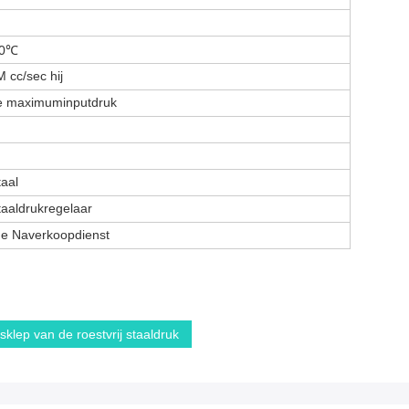
30℃
 cc/sec hij
de maximuminputdruk
)
taal
staaldrukregelaar
ge Naverkoopdienst
sklep van de roestvrij staaldruk