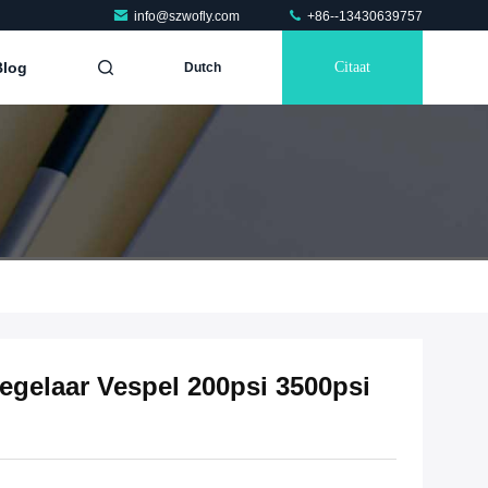
info@szwofly.com
+86--13430639757
Blog
Citaat
Dutch
regelaar Vespel 200psi 3500psi